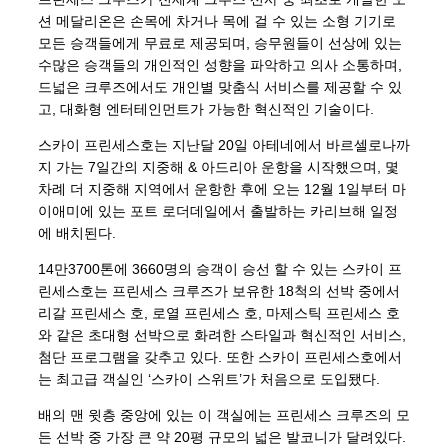
션 메달리온은 손목에 차거나 목에 걸 수 있는 소형 기기로
모든 승객들에게 무료로 제공되며, 승무원들이 선상에 있는
수많은 승객들의 개인적인 성향을 파악하고 의사 소통하며,
드넓은 크루즈에서도 개인별 맞춤식 서비스를 제공할 수 있
고, 대화형 엔터테인먼트가 가능한 혁신적인 기술이다.
스카이 프린세스호는 지난달 20일 아테네에서 바르셀로나까
지 가는 7일간의 지중해 & 아드리아 운항을 시작했으며, 몇
차례 더 지중해 지역에서 운항한 후에 오는 12월 1일부터 마
이애미에 있는 포트 로더데일에서 출발하는 카리브해 일정
에 배치된다.
14만3700톤에 3660명의 승객이 승선 할 수 있는 스카이 프
린세스호는 프린세스 크루즈가 보유한 18척의 선박 중에서
리갈 프린세스 호, 로열 프린세스 호, 마제스틱 프린세스 호
와 같은 초대형 선박으로 화려한 스타일과 혁신적인 서비스,
첨단 프로그램을 갖추고 있다. 또한 스카이 프린세스호에서
는 최고급 객실인 ‘스카이 스위트’가 처음으로 도입됐다.
배의 맨 윗층 중앙에 있는 이 객실에는 프린세스 크루즈의 모
든 선박 중 가장 큰 약 20평 규모의 넓은 발코니가 달려있다.