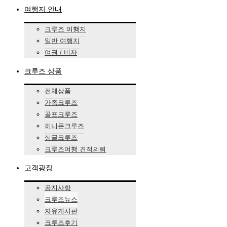
여행지 안내
크루즈 여행지
일반 여행지
여권 / 비자
크루즈 상품
전체상품
가족크루즈
골프크루즈
허니문크루즈
싱글크루즈
크루즈여행 견적의뢰
고객광장
공지사항
크루즈뉴스
자유게시판
크루즈후기