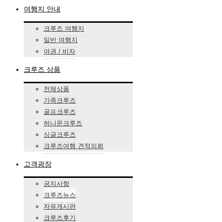
여행지 안내
크루즈 여행지
일반 여행지
여권 / 비자
크루즈 상품
전체상품
가족크루즈
골프크루즈
허니문크루즈
싱글크루즈
크루즈여행 견적의뢰
고객광장
공지사항
크루즈뉴스
자유게시판
크루즈후기