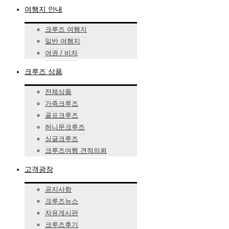
여행지 안내
크루즈 여행지
일반 여행지
여권 / 비자
크루즈 상품
전체상품
가족크루즈
골프크루즈
허니문크루즈
싱글크루즈
크루즈여행 견적의뢰
고객광장
공지사항
크루즈뉴스
자유게시판
크루즈후기