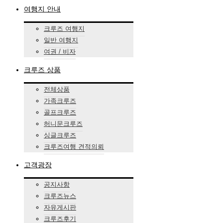
여행지 안내
크루즈 여행지
일반 여행지
여권 / 비자
크루즈 상품
전체상품
가족크루즈
골프크루즈
허니문크루즈
싱글크루즈
크루즈여행 견적의뢰
고객광장
공지사항
크루즈뉴스
자유게시판
크루즈후기