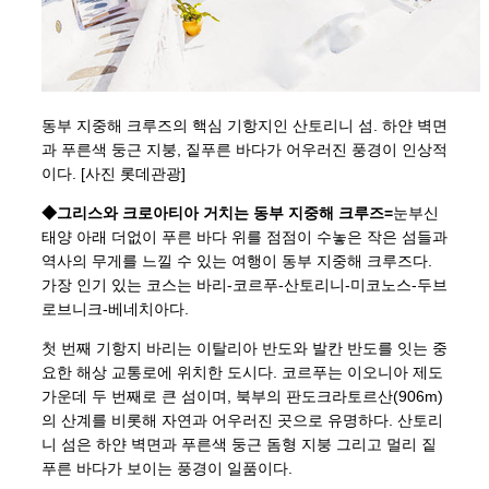
동부 지중해 크루즈의 핵심 기항지인 산토리니 섬. 하얀 벽면
과 푸른색 둥근 지붕, 짙푸른 바다가 어우러진 풍경이 인상적
이다. [사진 롯데관광]
◆그리스와 크로아티아 거치는 동부 지중해 크루즈=
눈부신
태양 아래 더없이 푸른 바다 위를 점점이 수놓은 작은 섬들과
역사의 무게를 느낄 수 있는 여행이 동부 지중해 크루즈다.
가장 인기 있는 코스는 바리-코르푸-산토리니-미코노스-두브
로브니크-베네치아다.
첫 번째 기항지 바리는 이탈리아 반도와 발칸 반도를 잇는 중
요한 해상 교통로에 위치한 도시다. 코르푸는 이오니아 제도
가운데 두 번째로 큰 섬이며, 북부의 판도크라토르산(906m)
의 산계를 비롯해 자연과 어우러진 곳으로 유명하다. 산토리
니 섬은 하얀 벽면과 푸른색 둥근 돔형 지붕 그리고 멀리 짙
푸른 바다가 보이는 풍경이 일품이다.