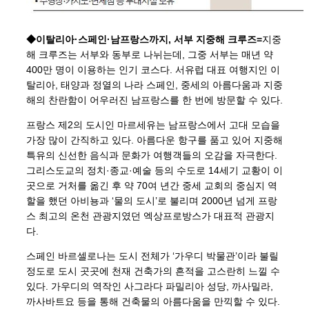
◆이탈리아·스페인·남프랑스까지, 서부 지중해 크루즈=
지중
해 크루즈는 서부와 동부로 나뉘는데, 그중 서부는 매년 약
400만 명이 이용하는 인기 코스다. 서유럽 대표 여행지인 이
탈리아, 태양과 정열의 나라 스페인, 중세의 아름다움과 지중
해의 찬란함이 어우러진 남프랑스를 한 번에 방문할 수 있다.
프랑스 제2의 도시인 마르세유는 남프랑스에서 고대 모습을
가장 많이 간직하고 있다. 아름다운 항구를 품고 있어 지중해
특유의 신선한 음식과 문화가 여행객들의 오감을 자극한다.
그리스도교의 정치·종교·예술 등의 수도로 14세기 교황이 이
곳으로 거처를 옮긴 후 약 70여 년간 중세 교회의 중심지 역
할을 했던 아비뇽과 ‘물의 도시’로 불리며 2000년 넘게 프랑
스 최고의 온천 관광지였던 엑상프로방스가 대표적 관광지
다.
스페인 바르셀로나는 도시 전체가 ‘가우디 박물관’이라 불릴
정도로 도시 곳곳에 천재 건축가의 흔적을 고스란히 느낄 수
있다. 가우디의 역작인 사그라다 파밀리아 성당, 까사밀라,
까사바트요 등을 통해 건축물의 아름다움을 만끽할 수 있다.