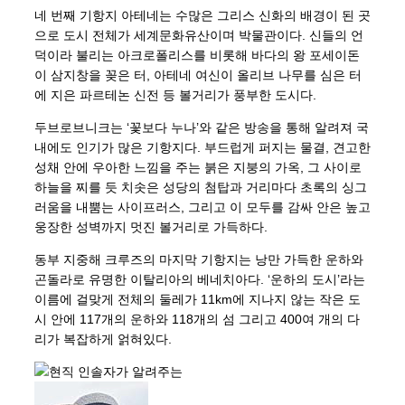
네 번째 기항지 아테네는 수많은 그리스 신화의 배경이 된 곳
으로 도시 전체가 세계문화유산이며 박물관이다. 신들의 언
덕이라 불리는 아크로폴리스를 비롯해 바다의 왕 포세이돈
이 삼지창을 꽂은 터, 아테네 여신이 올리브 나무를 심은 터
에 지은 파르테논 신전 등 볼거리가 풍부한 도시다.
두브로브니크는 ‘꽃보다 누나’와 같은 방송을 통해 알려져 국
내에도 인기가 많은 기항지다. 부드럽게 퍼지는 물결, 견고한
성채 안에 우아한 느낌을 주는 붉은 지붕의 가옥, 그 사이로
하늘을 찌를 듯 치솟은 성당의 첨탑과 거리마다 초록의 싱그
러움을 내뿜는 사이프러스, 그리고 이 모두를 감싸 안은 높고
웅장한 성벽까지 멋진 볼거리로 가득하다.
동부 지중해 크루즈의 마지막 기항지는 낭만 가득한 운하와
곤돌라로 유명한 이탈리아의 베네치아다. ‘운하의 도시’라는
이름에 걸맞게 전체의 둘레가 11km에 지나지 않는 작은 도
시 안에 117개의 운하와 118개의 섬 그리고 400여 개의 다
리가 복잡하게 얽혀있다.