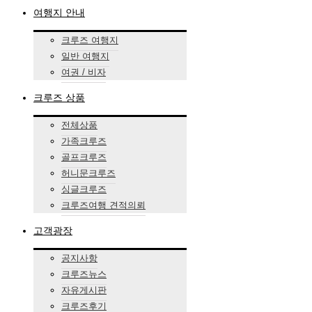
여행지 안내
크루즈 여행지
일반 여행지
여권 / 비자
크루즈 상품
전체상품
가족크루즈
골프크루즈
허니문크루즈
싱글크루즈
크루즈여행 견적의뢰
고객광장
공지사항
크루즈뉴스
자유게시판
크루즈후기