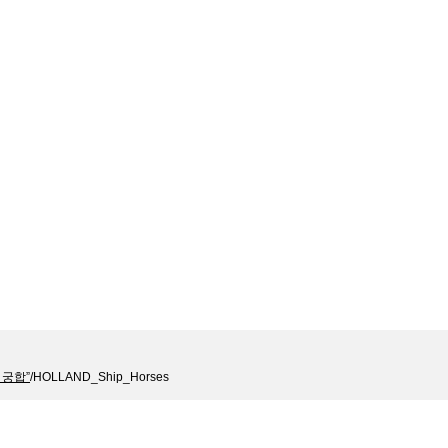
 궁합”
/
HOLLAND_Ship_Horses