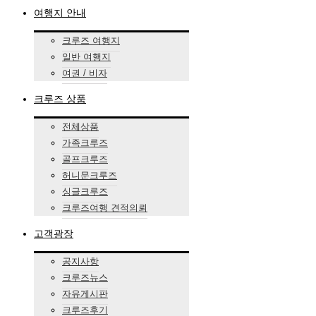
여행지 안내
크루즈 여행지
일반 여행지
여권 / 비자
크루즈 상품
전체상품
가족크루즈
골프크루즈
허니문크루즈
싱글크루즈
크루즈여행 견적의뢰
고객광장
공지사항
크루즈뉴스
자유게시판
크루즈후기